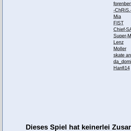
forenben
-ChRiS.
Mia
FIST
Chief-
Super-M
Lenz
Moller
skate an
da_dom
Hanfi14
Dieses Spiel hat keinerlei Zu